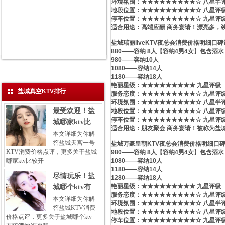
环境氛围：★★★★★★★★★☆ 八星半
地段位置：★★★★★★★★★☆ 八星评
停车位置：★★★★★★★★★☆ 九星评
适合用途：高端应酬 商务宴请！漂亮多，
盐城瑞丽liveKTV夜总会消费价格明细口
880——容纳 8人【容纳4男4女】包含酒水
980——容纳10人
1080——容纳14人
1180——容纳18人
艳丽星级​‌‌：★★★★★★★★★ 九星评级
盐城真空KTV排行
服务态度：★★★★★★★★★☆ 九星评
环境氛围：★★★★★★★★★☆ 八星半
最受欢迎！盐
地段位置：★★★★★★★★★☆ 八星评
停车位置：★★★★★★★★★☆ 九星评
城哪家ktv比
适合用途：朋友聚会 商务宴请！被称为盐城
本文详细为你解
答盐城天宫一号
盐城万豪皇朝KTV夜总会消费价格明细口
KTV消费价格点评，更多关于盐城
980——容纳 8人【容纳4男4女】包含酒水
哪家ktv比较开
1080——容纳10人
1180——容纳14人
尽情玩乐！盐
1280——容纳18人
艳丽星级​‌‌：★★★★★★★★★ 九星评级
城哪个ktv有
服务态度：★★★★★★★★★☆ 九星评
本文详细为你解
环境氛围：★★★★★★★★★☆ 八星半
答盐城KTV消费
地段位置：★★★★★★★★★☆ 八星评
价格点评，更多关于盐城哪个ktv
停车位置：★★★★★★★★★☆ 九星评