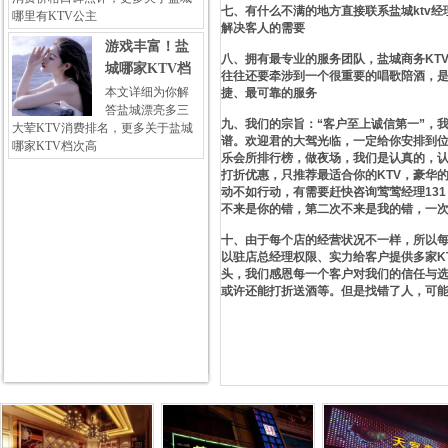
七、有什么不满的地方直接联系盐城ktv
哪里有KTV公主
解决客人的需要
游戏丰富！盐
八、拥有最专业的服务团队，盐城商务KT
城哪家KTV档
往往还要牵涉到一个很重要的唱歌陪酒，
本文详细为你解
捷、最可靠的服务
答盐城漂亮多三
九、我们的宗旨：“客户至上诚信第一”，
大荤KTV消费排名，更多关于盐城
谱。欢迎君的大驾光临，一定给你安排到位
哪家KTV档次高
乐会所排行榜，做夜场，我们是认真的，
打折优惠，只推荐最适合你的KTV，豪华
动不如行动，有需要赶快咨询莺莺经理131 
不来是你的错，第二次不来是我的错，一
十、由于每个店的经营状况不一样，所以
以驻店总经理权限、实力给客户提供多家K
头，我们感恩每一个客户对我们的信任与
或许还能打折送酒等。但是找错了人，可能