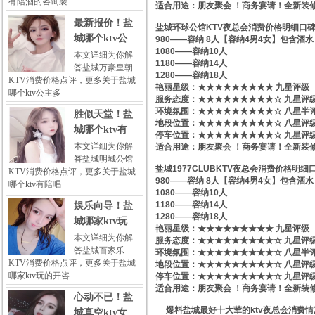
有陪酒的咨询裴
适合用途：朋友聚会 ！商务宴请！全新装修
最新报价！盐
盐城环球公馆KTV夜总会消费价格明细口
城哪个ktv公
980——容纳 8人【容纳4男4女】包含酒水
1080——容纳10人
本文详细为你解
1180——容纳14人
答盐城万豪皇朝
1280——容纳18人
KTV消费价格点评，更多关于盐城
艳丽星级​‌‌：★★★★★★★★★ 九星评级
哪个ktv公主多
服务态度：★★★★★★★★★☆ 九星评
环境氛围：★★★★★★★★★☆ 八星半
胜似天堂！盐
地段位置：★★★★★★★★★☆ 八星评
城哪个ktv有
停车位置：★★★★★★★★★☆ 九星评
本文详细为你解
适合用途：朋友聚会 ！商务宴请！全新装修
答盐城明城公馆
盐城1977CLUBKTV夜总会消费价格明细
KTV消费价格点评，更多关于盐城
980——容纳 8人【容纳4男4女】包含酒水
哪个ktv有陪唱
1080——容纳10人
1180——容纳14人
娱乐向导！盐
1280——容纳18人
城哪家ktv玩
艳丽星级​‌‌：★★★★★★★★★ 九星评级
本文详细为你解
服务态度：★★★★★★★★★☆ 九星评
答盐城百家乐
环境氛围：★★★★★★★★★☆ 八星半
KTV消费价格点评，更多关于盐城
地段位置：★★★★★★★★★☆ 八星评
哪家ktv玩的开咨
停车位置：★★★★★★★★★☆ 九星评
适合用途：朋友聚会 ！商务宴请！全新装修
心动不已！盐
爆料盐城最好十大荤的ktv夜总会消费情况
城真空ktv女