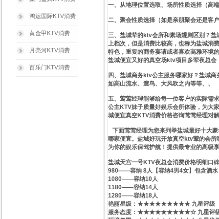
一、从地理位置选取、场所性质选择（高
鸿运国际KTV消费
二、聚会性质选择（如是亲朋聚会还是客
黄金甲KTV消费
三、盐城荤的ktv会所和素场规则区别？盐
上档次，但是消费比较高，也称为盐城消费
月亮河KTV消费
特色，重要的商务宴请或者喜欢高雅环境的
盐城便宜又好的真空场ktv项目多荤夜总会
百乐门KTV消费
四、盐城商务ktv公主服务哪家好？盐城商
如高山流水、遛鸟、大风吹之内等等、、
五、莺莺经理能够给每一位客户的实际需求
公主KTV妹子质量好娱乐会所体验，为大
城便宜真空KTV消费价格咨询莺莺经理对
下面莺莺经理为您来列举盐城最好十大豪华
哪家便宜。盐城好玩开放真空ktv荤的会
为你的娱乐保驾护航！提供最专业的高级
盐城天宫一号KTV夜总会消费价格明细口
980——容纳 8人【容纳4男4女】包含酒水
1080——容纳10人
1180——容纳14人
1280——容纳18人
艳丽星级​‌‌：★★★★★★★★★ 九星评级
服务态度：★★★★★★★★★☆ 九星评