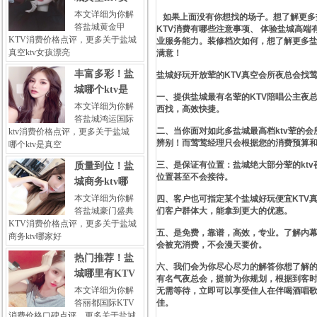
本文详细为你解
如果上面没有你想找的场子。想了解更多盐
答盐城黄金甲
KTV消费有哪些注意事项、 体验盐城高端
KTV消费价格点评，更多关于盐城
业服务能力。装修档次如何，想了解更多盐
真空ktv女孩漂亮
满意！
丰富多彩！盐
盐城好玩开放荤的KTV真空会所夜总会找
城哪个ktv是
一、提供盐城最有名荤的KTV陪唱公主夜总
本文详细为你解
西找，高效快捷。
答盐城鸿运国际
二、当你面对如此多盐城最高档ktv荤的
ktv消费价格点评，更多关于盐城
辨别！而莺莺经理只会根据您的消费预算
哪个ktv是真空
三、是保证有位置：盐城绝大部分荤的kt
质量到位！盐
位置甚至不会接待。
城商务ktv哪
本文详细为你解
四、客户也可指定某个盐城好玩便宜KTV
答盐城豪门盛典
们客户群体大，能拿到更大的优惠。
KTV消费价格点评，更多关于盐城
五、是免费，靠谱，高效，专业。了解内幕
商务ktv哪家好
会被充消费，不会漫天要价。
热门推荐！盐
六、我们会为你尽心尽力的解答你想了解的
城哪里有KTV
有名气夜总会，提前为你规划，根据到客
本文详细为你解
无需等待，立即可以享受佳人在伴喝酒唱
答丽都国际KTV
佳。
消费价格口碑点评，更多关于盐城