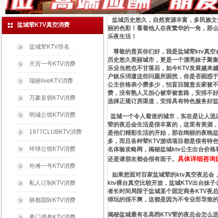
盐城历史悠久，自然资源丰富，多民族文
盐城荤KTV真空消费
丽的色彩！看着他人在夜繁华的一角，那
乐夜生活！
盐城荤KTV排名
尊敬的贵宾你们好，我是盐城荤ktv真空
历史悠久美丽城市，更是一个漂亮妹子聚集
天宫一号KTV消费
乐业当然也不甘落后，如今KTV发展越来
户娱乐消遣这些问题所困扰，你是否困惑于盐
瑞丽liveKTV消费
公主价格表小费多少，怕盲目随意去家被不
费，没有熟人又担心被宰被套路，安排不好
万豪皇朝KTV消费
选择正规订房渠道，安排具有特色服务好盐
明城公馆KTV消费
盐城一个令人着迷的城市，实在是让人流
荤的夜总会生活是很丰富的，这里有美酒，
1977CLUBKTV消费
是他们精彩生活的开始，那在绚丽的夜晚盐
多，而且各种荤KTV游戏项目都是很有特
环球公馆KTV消费
名体验攻略网，揭秘盐城ktv公主出台价格
具体详细咨询
还是请朋友都会很有面子。
外滩一号KTV消费
如果您面对百家盐城荤的ktv真空夜总会
私人订制KTV消费
ktv裸台真空比较开放，盐城KTV出台妹
者长时间局限于盐城某个固定商务KTV夜
得玩的很不爽，这都是因为不专业而导致
丽都国际KTV消费
揭秘盐城最有名高档KTV荤的夜总会怎么
豪门盛典KTV消费