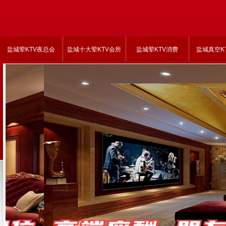
盐城荤KTV夜总会
盐城十大荤KTV会所
盐城荤KTV消费
盐城真空K